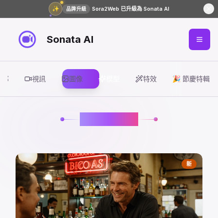
✨
Sora2Web 已升級為 Sonata AI
品牌升級
Sonata AI
全部
視訊
圖像
模型
特效
🎉 節慶特輯
視訊 AI 模型
新