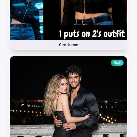
Seedream
新品