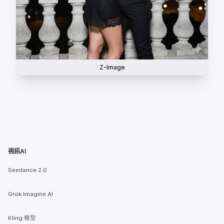
Z-Image
視訊AI
Seedance 2.0
Grok Imagine AI
Kling 模型