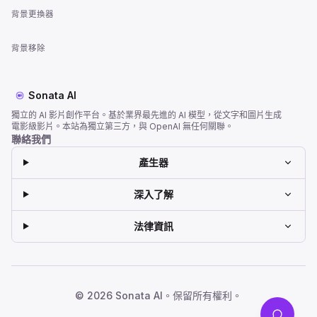
背景更換器
背景移除
Sonata AI
獨立的 AI 影片創作平台。基於業界最先進的 AI 模型，從文字和圖片生成
電影級影片。本站為獨立第三方，與 OpenAI 無任何關聯。
聯絡我們
產生器
深入了解
法律資訊
© 2026 Sonata AI。保留所有權利。