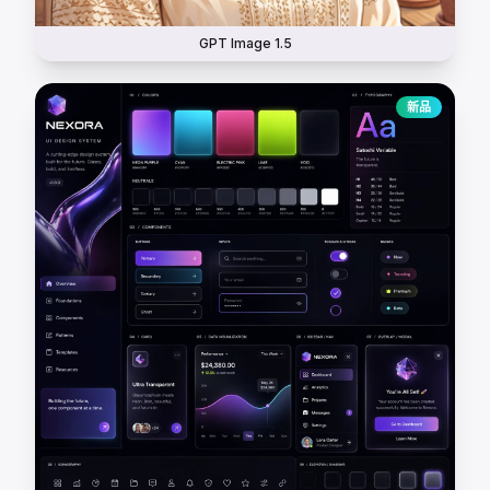
GPT Image 1.5
新品