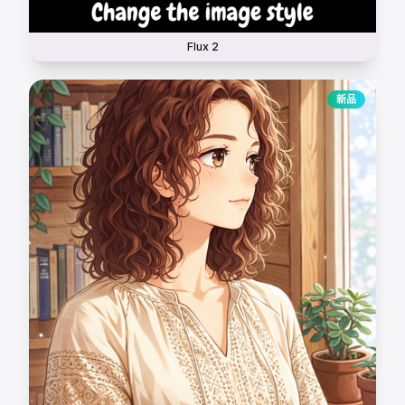
Flux 2
新品