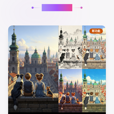
圖像 AI 模型
新功能