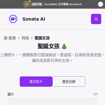
✨
Sora2Web 已升級為 Sonata AI
品牌升級
Sonata AI
首頁
特效
聖誕女孩
聖誕女孩 🎄
上傳照片，一鍵獲取節日聖誕裝扮。聖誕帽、紅裙和雪景氛圍，
讓你成為節日季的主角。
產生影片
歷史記錄
圖片
0
/1