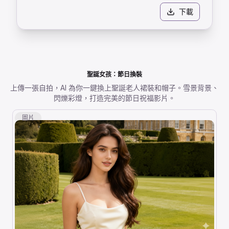
下載
聖誕女孩：節日換裝
上傳一張自拍，AI 為你一鍵換上聖誕老人裙裝和帽子。雪景背景、
閃爍彩燈，打造完美的節日祝福影片。
圖片