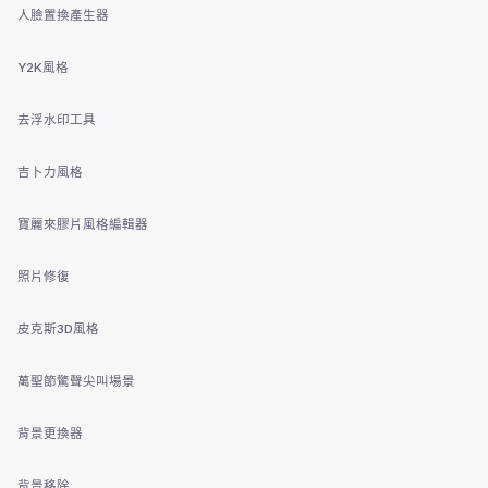
人臉置換產生器
Y2K風格
去浮水印工具
吉卜力風格
寶麗來膠片風格編輯器
照片修復
皮克斯3D風格
萬聖節驚聲尖叫場景
背景更換器
背景移除