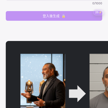
0
/
1000
25
⚡
登入後生成
🔒