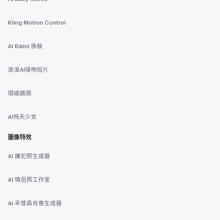
Kling Motion Control
AI Bikini 換裝
浪漫AI接吻短片
環繞鏡頭
AI飛天少女
圖像特效
AI 嫌犯照生成器
AI 情侶照工作室
AI 辛普森肖像生成器