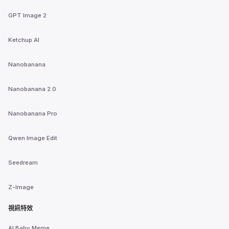
GPT Image 2
Ketchup AI
Nanobanana
Nanobanana 2.0
Nanobanana Pro
Qwen Image Edit
Seedream
Z-Image
視訊特效
AI Baby Meme