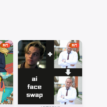
熱門
熱門