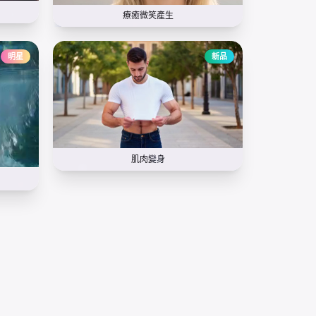
療癒微笑產生
明星
新品
肌肉變身