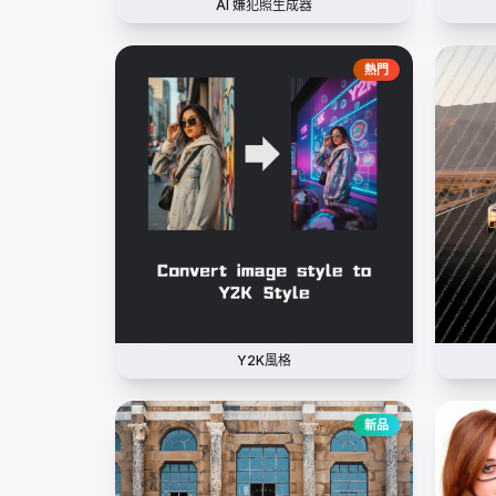
AI 嫌犯照生成器
熱門
Y2K風格
新品