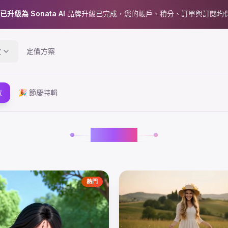
 已升級為 Sonata AI
品牌升級已完成，您的帳戶、積分、訂單與訂閱均
效
定價方案
效
🎉 節慶特輯
視訊特效
熱門