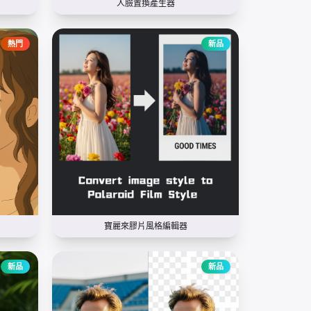
人臉置換產生器
熱門
新品
寶麗來膠片風格編輯器
新品
新品