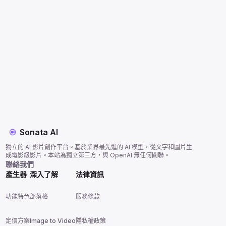
Sonata AI
獨立的 AI 影片創作平台。基於業界最先進的 AI 模型，從文字和圖片生
成電影級影片。本站為獨立第三方，與 OpenAI 無任何關聯。
聯絡我們
產生器
深入了解
法律資訊
功能特色
部落格
服務條款
定價方案
Image to Video
隱私權政策