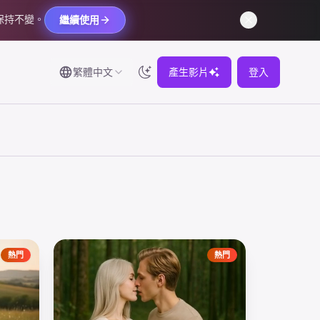
保持不變。
繼續使用
繁體中文
產生影片
登入
熱門
熱門