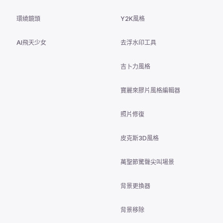
環繞鏡頭
Y2K風格
AI飛天少女
去浮水印工具
吉卜力風格
寶麗來膠片風格編輯器
照片修復
皮克斯3D風格
萬聖節驚聲尖叫場景
背景更換器
背景移除