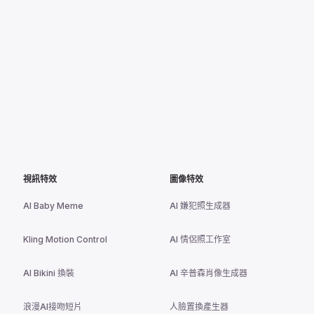
視訊特效
圖像特效
AI Baby Meme
AI 嫌犯照生成器
Kling Motion Control
AI 情侶照工作室
AI Bikini 換裝
AI 辛普森肖像生成器
浪漫AI接吻短片
人臉置換產生器