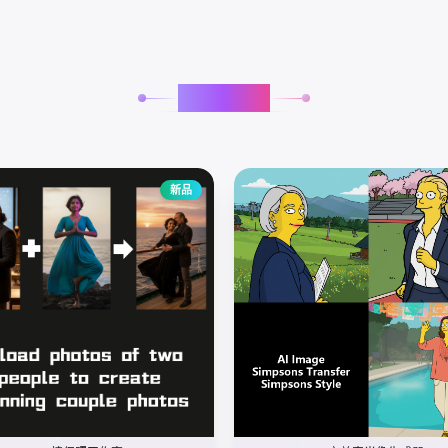
圖像特效
新品