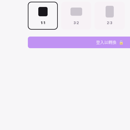
1:1
3:2
2:3
登入以轉換
🔒