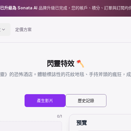
 已升級為 Sonata AI
品牌升級已完成，您的帳戶、積分、訂單與訂閱均
效
定價方案
閃靈特效 🪓
靈》的恐怖酒店。體驗標誌性的花紋地毯、手持斧頭的瘋狂，成
產生影片
歷史記錄
0
/1
預覽