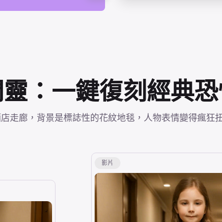
閃靈：一鍵復刻經典恐
典酒店走廊，背景是標誌性的花紋地毯，人物表情變得瘋狂
影片