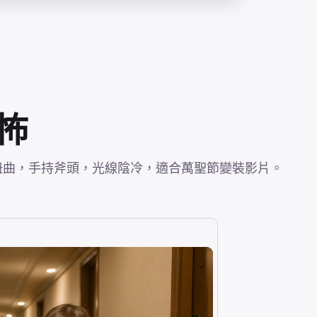
怖
扭曲，手持斧頭，光線陰冷，適合萬聖節變裝影片。
圖片