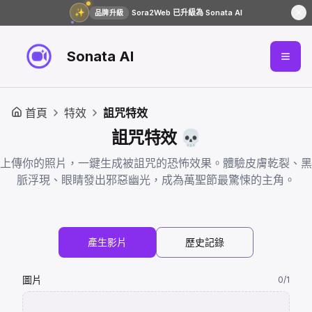
✨
Sora2Web 已升級為 Sonata AI
品牌升級
Sonata AI
首頁
特效
詛咒特效
詛咒特效 💀
上傳你的照片，一鍵生成被詛咒的恐怖效果。體驗皮膚乾裂、黑
脈浮現、眼睛發出邪惡幽光，成為萬聖節最驚悚的主角。
產生影片
歷史記錄
圖片
0
/1