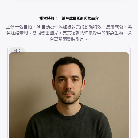
詛咒特效：一鍵生成電影級恐怖面容
上傳一張自拍，AI 自動為你添加被詛咒的動態特效。皮膚乾裂、黑
色脈絡攀爬、雙眼發出幽光，完美復刻恐怖電影中的邪惡生物，適
合萬聖節變裝影片。
圖片