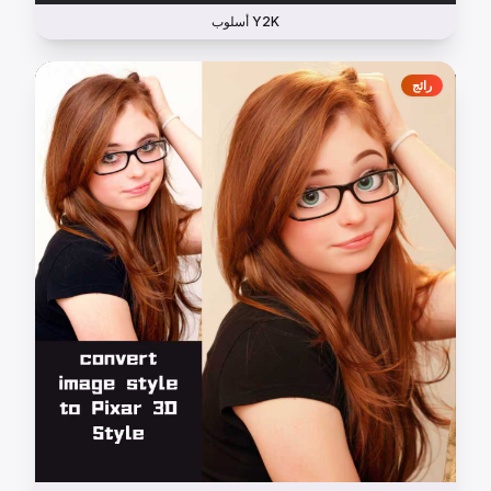
أسلوب Y2K
رائج