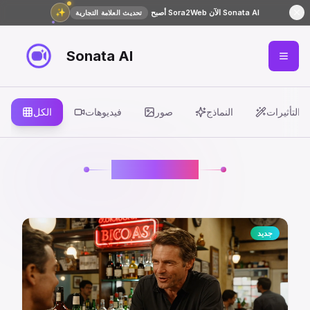
✨
أصبح Sora2Web الآن Sonata AI
تحديث العلامة التجارية
Sonata AI
التأثيرات
النماذج
صور
فيديوهات
الكل
نماذج الفيديو
جديد