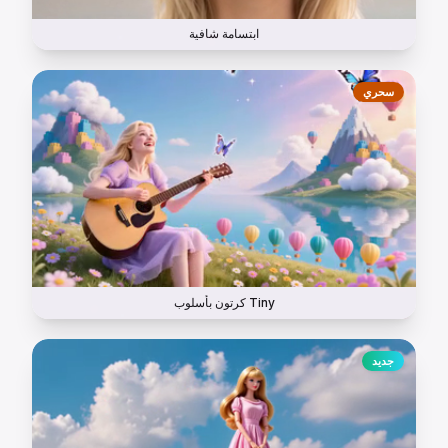
ابتسامة شافية
سحري
كرتون بأسلوب Tiny
جديد