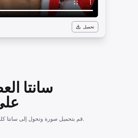
تحميل
سانتا الع
على
قم بتحميل صورة وتحول إلى سانتا كلوز عضلي ومفتول العضلات. استعرض عضلات عطلتك مع قبعة سانتا والزي الأحمر — مرح واحتفالي.