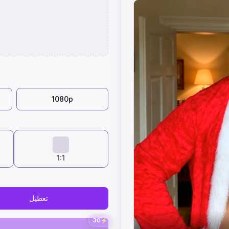
1080p
1:1
تعطيل
30
⚡