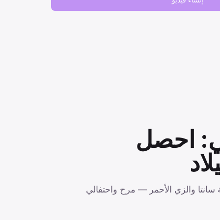
عي: احصل
اد