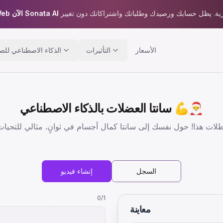
أصبح Sora2Web الآن Sonata AI
الأسعار
التأثيرات
الذكاء الاصطناعي للص
سانتا العضلات بالذكاء الاصطناعي 💪🎅
السجل
إنشاء فيديو
0
/1
معاينة