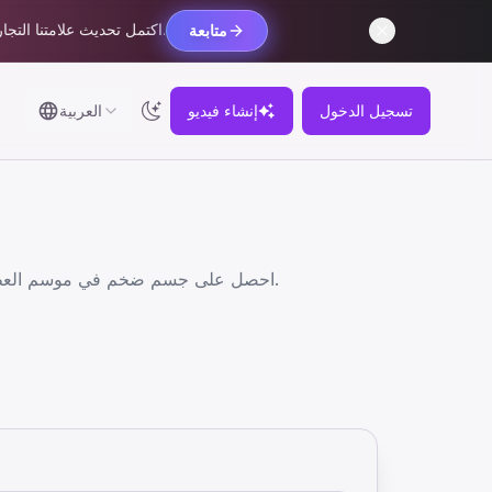
اكتمل تحديث علامتنا التجارية. يظل حسابك ورصيدك وطلباتك واشتراكاتك دون تغيير.
متابعة
تسجيل الدخول
إنشاء فيديو
العربية
احصل على جسم ضخم في موسم العطلات هذا! حول نفسك إلى سانتا كمال أجسام في ثوانٍ. مثالي للتحيات المضحكة ووسائل التواصل الاجتماعي.