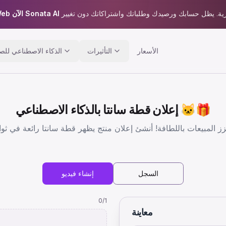
أصبح Sora2Web الآن Sonata AI
الأسعار
التأثيرات
الذكاء الاصطناعي للص
إعلان قطة سانتا بالذكاء الاصطناعي 🐱🎁
السجل
إنشاء فيديو
0
/1
معاينة