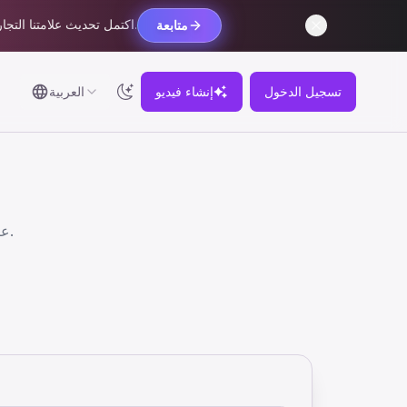
اكتمل تحديث علامتنا التجارية. يظل حسابك ورصيدك وطلباتك واشتراكاتك دون تغيير.
متابعة
تسجيل الدخول
إنشاء فيديو
العربية
عزز المبيعات باللطافة! أنشئ إعلان منتج يظهر قطة سانتا رائعة في ثوانٍ.