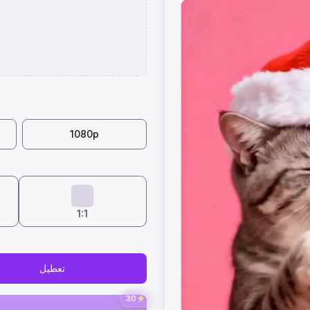
1080p
1:1
تعطيل
30
⚡