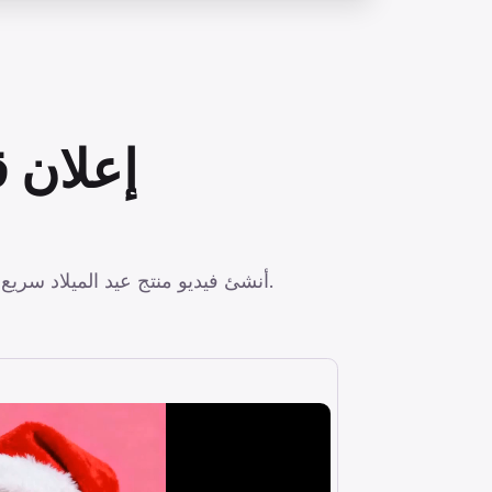
إعلان ق
أنشئ فيديو منتج عيد الميلاد سريع الانتشار! قم بتحميل صورة منتجك، ودع قطة سانتا لطيفة تعرضه في إعلان احتفالي يجذب الانتباه.