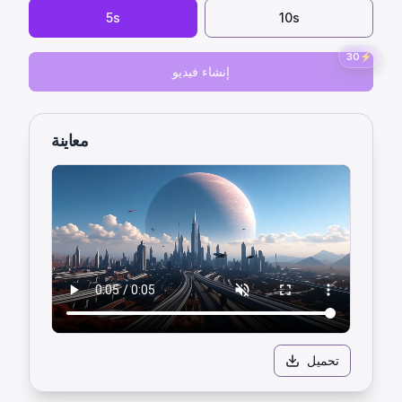
5
s
10
s
30
⚡
إنشاء فيديو
معاينة
تحميل