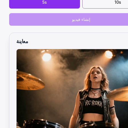
5s
10s
إنشاء فيديو
معاينة