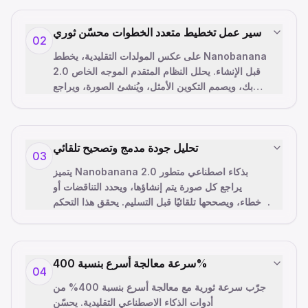
سير عمل تخطيط متعدد الخطوات محسّن ثوري
02
على عكس المولدات التقليدية، يخطط Nanobanana
2.0 قبل الإنشاء. يحلل النظام المتقدم الموجه الخاص
بك، ويصمم التكوين الأمثل، ويُنشئ الصورة، ويراجع
…
الإخراج بحثًا عن ا
تحليل جودة مدمج وتصحيح تلقائي
03
يتميز Nanobanana 2.0 بذكاء اصطناعي متطور
يراجع كل صورة يتم إنشاؤها، ويحدد التناقضات أو
الأخطاء، ويصححها تلقائيًا قبل التسليم. يحقق هذا التحكم
…
في الجودة من المست
سرعة معالجة أسرع بنسبة 400%
04
جرّب سرعة ثورية مع معالجة أسرع بنسبة 400% من
أدوات الذكاء الاصطناعي التقليدية. يحسّن