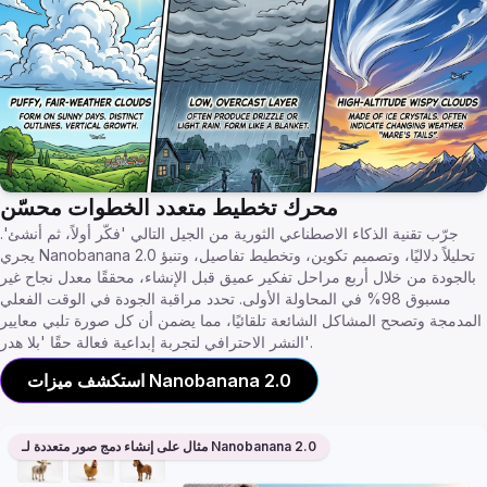
محرك تخطيط متعدد الخطوات محسّن
جرّب تقنية الذكاء الاصطناعي الثورية من الجيل التالي 'فكّر أولاً، ثم أنشئ'.
يجري Nanobanana 2.0 تحليلاً دلاليًا، وتصميم تكوين، وتخطيط تفاصيل، وتنبؤ
بالجودة من خلال أربع مراحل تفكير عميق قبل الإنشاء، محققًا معدل نجاح غير
مسبوق 98% في المحاولة الأولى. تحدد مراقبة الجودة في الوقت الفعلي
المدمجة وتصحح المشاكل الشائعة تلقائيًا، مما يضمن أن كل صورة تلبي معايير
النشر الاحترافي لتجربة إبداعية فعالة حقًا 'بلا هدر'.
استكشف ميزات Nanobanana 2.0
مثال على إنشاء دمج صور متعددة لـ Nanobanana 2.0