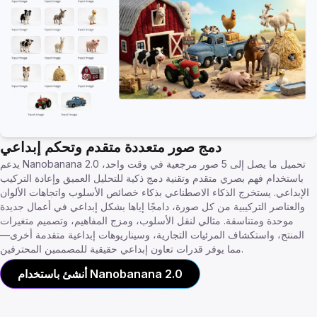
دمج صور متعددة متقدم وتحكم إبداعي
يدعم Nanobanana 2.0 تحميل ما يصل إلى 5 صور مرجعية في وقت واحد،
باستخدام فهم بصري متقدم وتقنية دمج ذكية للتحليل العميق وإعادة التركيب
الإبداعي. يستخرج الذكاء الاصطناعي بذكاء خصائص الأسلوب واتجاهات الألوان
والعناصر التركيبية من كل صورة، دامجًا إياها بشكل إبداعي في أعمال جديدة
موحدة ومتناسقة. مثالي لنقل الأسلوب، ومزج المفاهيم، وتصميم متغيرات
المنتج، واستكشاف المرئيات التجارية، وسيناريوهات إبداعية متقدمة أخرى—
مما يوفر قدرات تعاون إبداعي حقيقية للمصممين المحترفين.
أنشئ باستخدام Nanobanana 2.0