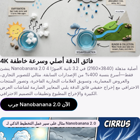
4K فائق الدقة أصلي وسرعة خاطفة
ينشئ Nanobanana 2.0 صورًا 4K أصلية مذهلة (3840×2160) في 3.2 ثانية
فقط—أسرع بنسبة 400% من الإصدارات السابقة. مثالي للتصوير التجاري،
والعروض المعمارية، وتسويق العلامات التجارية الفاخرة، وتصور المنتجات
الاحترافي مع إخراج حقيقي فائق الدقة يلبي المعايير الصارمة لشاشات العرض
الكبيرة والإخراج المطبوع وتطبيقات التصميم الاحترافي.
جرب Nanobanana 2.0 الآن
مثال على سير عمل التخطيط الذكي لـ Nanobanana 2.0