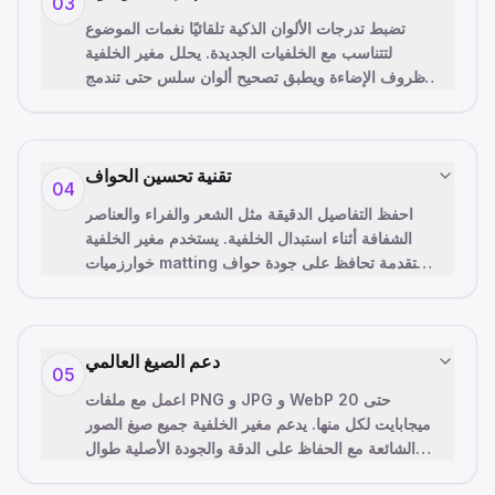
03
تضبط تدرجات الألوان الذكية تلقائيًا نغمات الموضوع
لتتناسب مع الخلفيات الجديدة. يحلل مغير الخلفية
ظروف الإضاءة ويطبق تصحيح ألوان سلس حتى تندمج
…
الموضوعات بشكل طبي
تقنية تحسين الحواف
04
احفظ التفاصيل الدقيقة مثل الشعر والفراء والعناصر
الشفافة أثناء استبدال الخلفية. يستخدم مغير الخلفية
خوارزميات matting متقدمة تحافظ على جودة حواف
…
الموضوع للقصاصا
دعم الصيغ العالمي
05
اعمل مع ملفات PNG و JPG و WebP حتى 20
ميجابايت لكل منها. يدعم مغير الخلفية جميع صيغ الصور
الشائعة مع الحفاظ على الدقة والجودة الأصلية طوال
عملية الاستبدال.