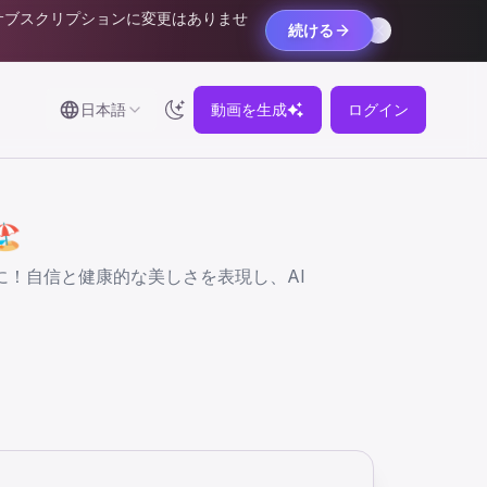
サブスクリプションに変更はありませ
続ける
日本語
動画を生成
ログイン
️
に！自信と健康的な美しさを表現し、AI