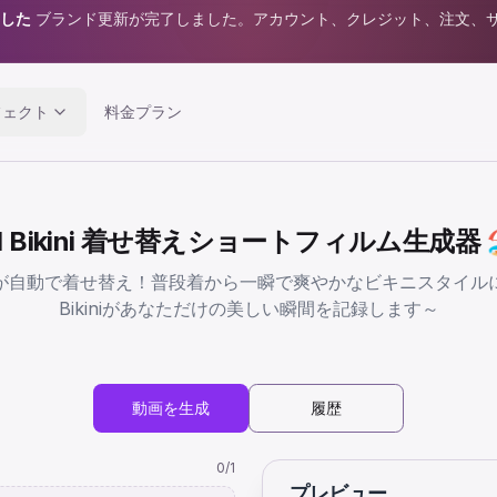
ました
ブランド更新が完了しました。アカウント、クレジット、注文、
フェクト
料金プラン
I Bikini 着せ替えショートフィルム生成器 
が自動で着せ替え！普段着から一瞬で爽やかなビキニスタイル
Bikiniがあなただけの美しい瞬間を記録します～
動画を生成
履歴
0
/1
プレビュー