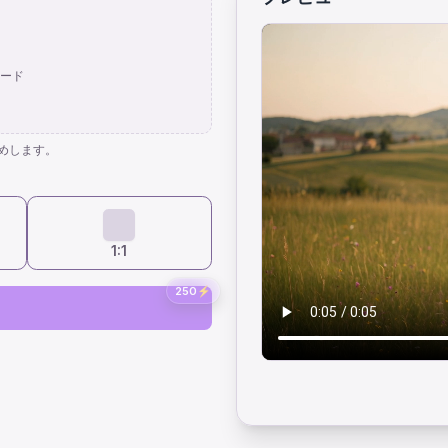
ード
めします。
1:1
250
⚡