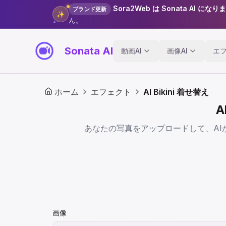
Sora2Web は Sonata AI になり
ブランド更新
✨
ん。
Sonata AI
動画AI
画像AI
エ
ホーム
エフェクト
AI Bikini 着せ替え
A
あなたの写真をアップロードして、AI
画像