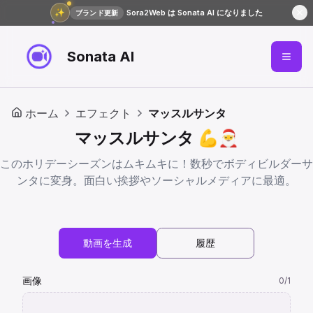
✨
Sora2Web は Sonata AI になりました
ブランド更新
Sonata AI
ホーム
エフェクト
マッスルサンタ
マッスルサンタ 💪🎅
このホリデーシーズンはムキムキに！数秒でボディビルダーサ
ンタに変身。面白い挨拶やソーシャルメディアに最適。
動画を生成
履歴
画像
0
/1