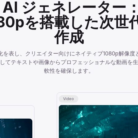
.1 AI ジェネレータ
80pを搭載した次世
作成
新進化を表し、クリエイター向けにネイティブ1080p解像度と
してテキストや画像からプロフェッショナルな動画を
軟性を確保します。
Video