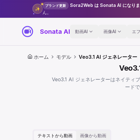
Sora2Web は Sonata AI になり
ブランド更新
✨
ん。
Sonata AI
動画AI
画像AI
エ
ホーム
モデル
Veo3.1 AI ジェネレーター
Veo
Veo3.1 AI ジェネレーターはネイテ
ードで
テキストから動画
画像から動画