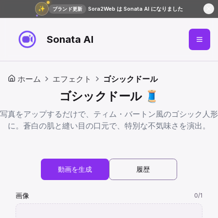
✨
Sora2Web は Sonata AI になりました
ブランド更新
Sonata AI
ホーム
エフェクト
ゴシックドール
ゴシックドール 🧵
写真をアップするだけで、ティム・バートン風のゴシック人形
に。蒼白の肌と縫い目の口元で、特別な不気味さを演出。
動画を生成
履歴
画像
0
/1