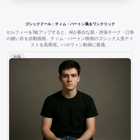
ゴシックドール：ティム・バートン風をワンクリック
セルフィーを1枚アップすると、AIが蒼白な肌・誇張チーク・口角
の縫い目を自動描画。ティム・バートン映画のゴシック人形テイ
ストを高再現。ハロウィン動画に最適。
画像