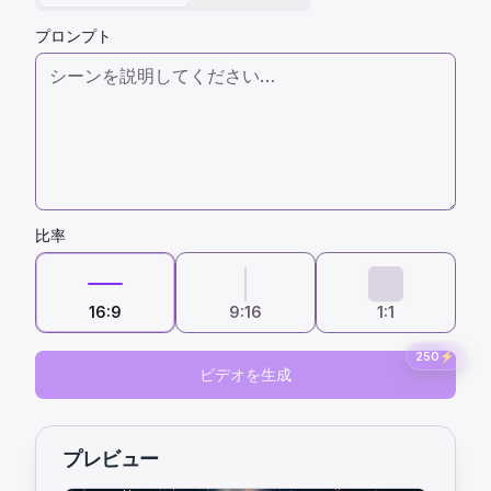
プロンプト
比率
16:9
9:16
1:1
250
⚡
ビデオを生成
プレビュー