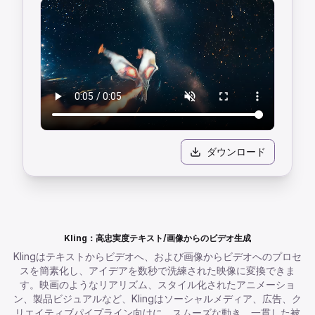
ダウンロード
Kling：高忠実度テキスト/画像からのビデオ生成
Klingはテキストからビデオへ、および画像からビデオへのプロセ
スを簡素化し、アイデアを数秒で洗練された映像に変換できま
す。映画のようなリアリズム、スタイル化されたアニメーショ
ン、製品ビジュアルなど、Klingはソーシャルメディア、広告、ク
リエイティブパイプライン向けに、スムーズな動き、一貫した被