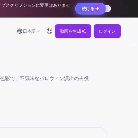
サブスクリプションに変更はありませ
続ける
日本語
動画を生成
ログイン
色彩で、不気味なハロウィン演出の主役