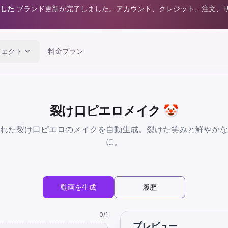
ました
ブランド更新が完了しました。アカウント、クレジット、注文、
フェクト
料金プラン
裂け口ピエロメイク 🤡
れた裂け口ピエロのメイクを自動生成。裂けた笑みと鮮やかな
に。
動画を生成
履歴
0
/1
プレビュー