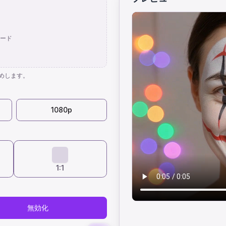
ード
めします。
1080p
1:1
無効化