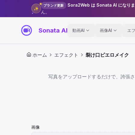
Sora2Web は Sonata AI になり
ブランド更新
✨
ん。
Sonata AI
動画AI
画像AI
エ
ホーム
エフェクト
裂け口ピエロメイク
写真をアップロードするだけで、誇張さ
画像