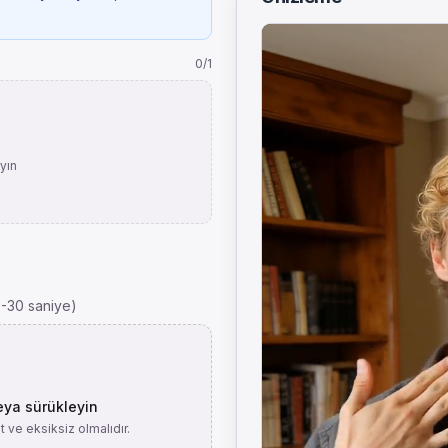
0
/1
yın
3-30 saniye)
eya sürükleyin
 ve eksiksiz olmalıdır.