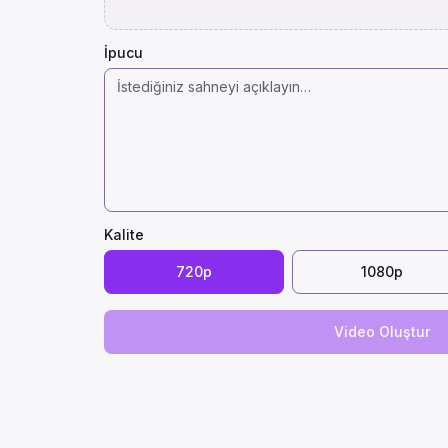
İpucu
Kalite
720p
1080p
Video Oluştur