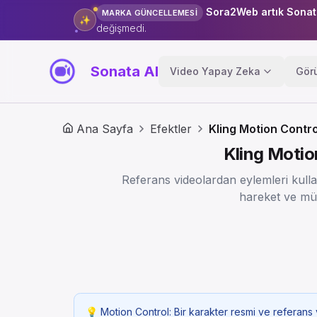
Sora2Web artık Sonat
MARKA GÜNCELLEMESİ
✨
değişmedi.
Sonata AI
Video Yapay Zeka
Gör
Ana Sayfa
Efektler
Kling Motion Contro
Kling Motio
Referans videolardan eylemleri kull
hareket ve mü
💡
Motion Control: Bir karakter resmi ve referans 