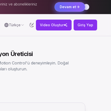
riniz ve abonelikleriniz
Devam et
Türkçe
Video Oluştur
Giriş Yap
on Üreticisi
Motion Control'ü deneyimleyin. Doğal
arı oluşturun.