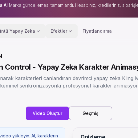
a AI
Marka güncellemesi tamamlandı. Hesabınız, kredileriniz, siparişle
üntü Yapay Zeka
Efektler
Fiyatlandırma
l
n Control - Yapay Zeka Karakter Animasy
anarak karakterleri canlandıran devrimci yapay zeka Kling 
kemmel senkronizasyonla profesyonel karakter animasyonl
Video Oluştur
Geçmiş
video yükleyin. AI, karakterin
Önizleme