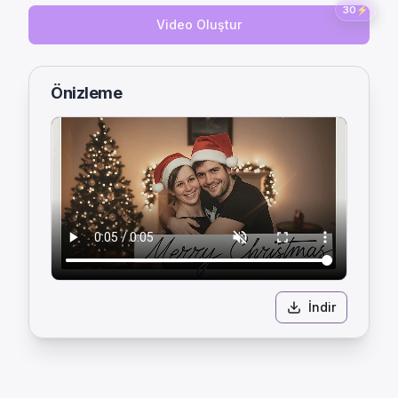
30
⚡
Video Oluştur
Önizleme
İndir