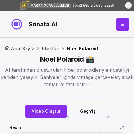
✨
Sora2Web artık Sonata AI
MARKA GÜNCELLEMESİ
Sonata AI
Ana Sayfa
Efektler
Noel Polaroid
Noel Polaroid 📸
AI tarafından oluşturulan Noel polaroidleriyle nostaljiyi
yeniden yaşayın. Saniyeler içinde vintage çerçeveler, sıcak
tonlar ve tatil hisleri.
Video Oluştur
Geçmiş
Resim
0
/1