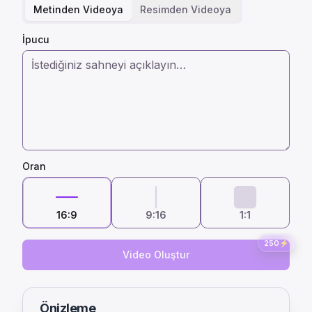
Metinden Videoya
Resimden Videoya
İpucu
Oran
16:9
9:16
1:1
250
⚡
Video Oluştur
Önizleme