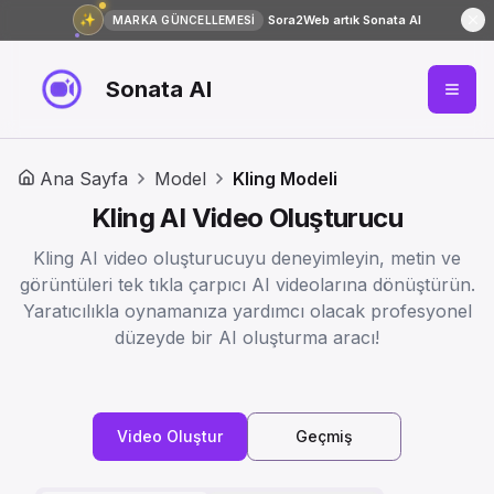
✨
Sora2Web artık Sonata AI
MARKA GÜNCELLEMESİ
Sonata AI
Ana Sayfa
Model
Kling Modeli
Kling AI Video Oluşturucu
Kling AI video oluşturucuyu deneyimleyin, metin ve
görüntüleri tek tıkla çarpıcı AI videolarına dönüştürün.
Yaratıcılıkla oynamanıza yardımcı olacak profesyonel
düzeyde bir AI oluşturma aracı!
Video Oluştur
Geçmiş