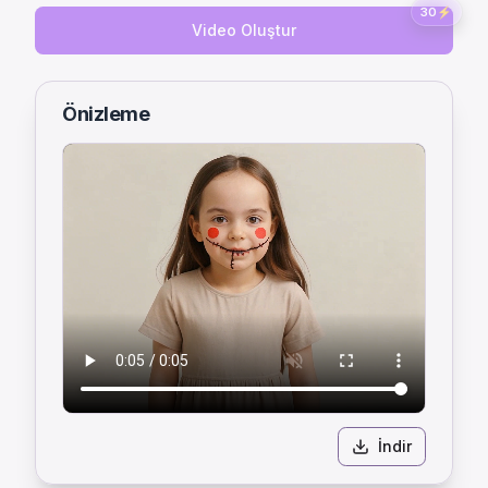
30
⚡
Video Oluştur
Önizleme
İndir