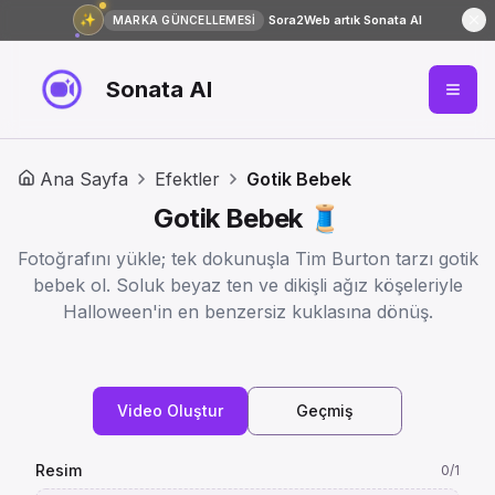
✨
Sora2Web artık Sonata AI
MARKA GÜNCELLEMESİ
Sonata AI
Ana Sayfa
Efektler
Gotik Bebek
Gotik Bebek 🧵
Fotoğrafını yükle; tek dokunuşla Tim Burton tarzı gotik
bebek ol. Soluk beyaz ten ve dikişli ağız köşeleriyle
Halloween'in en benzersiz kuklasına dönüş.
Video Oluştur
Geçmiş
Resim
0
/1