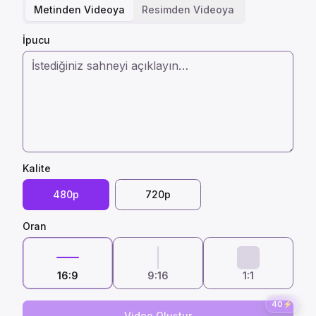
Metinden Videoya
Resimden Videoya
İpucu
Kalite
480p
720p
Oran
16:9
9:16
1:1
40
⚡
Video Oluştur