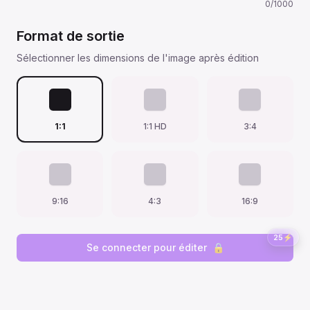
0
/
1000
Format de sortie
Sélectionner les dimensions de l'image après édition
1:1
1:1 HD
3:4
9:16
4:3
16:9
25
⚡
Se connecter pour éditer
🔒