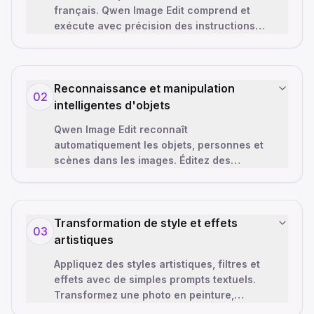
français. Qwen Image Edit comprend et
exécute avec précision des instructions
complexes comme 'changer le ciel en
couch
…
Reconnaissance et manipulation
02
intelligentes d'objets
Qwen Image Edit reconnaît
automatiquement les objets, personnes et
scènes dans les images. Éditez des
éléments spécifiques sans affecter le reste
—remplacement d
…
Transformation de style et effets
03
artistiques
Appliquez des styles artistiques, filtres et
effets avec de simples prompts textuels.
Transformez une photo en peinture,
appliquez un look vintage ou créez une
…