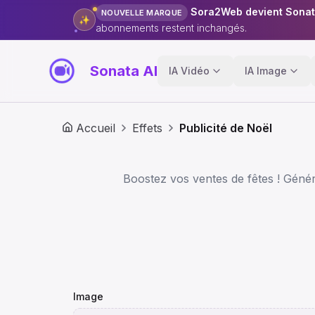
Sora2Web devient Sonat
NOUVELLE MARQUE
✨
abonnements restent inchangés.
Sonata AI
IA Vidéo
IA Image
Accueil
Effets
Publicité de Noël
Boostez vos ventes de fêtes ! Génére
Image