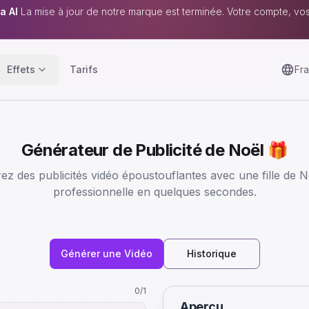
a AI
La mise à jour de notre marque est terminée. Votre compte, vo
Effets
Tarifs
Fra
Générateur de Publicité de Noël 🎁
z des publicités vidéo époustouflantes avec une fille de N
professionnelle en quelques secondes.
Générer une Vidéo
Historique
0
/1
Aperçu