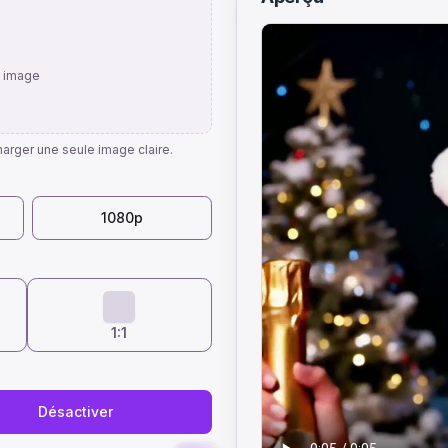
e image
arger une seule image claire.
1080p
1:1
Désactiver