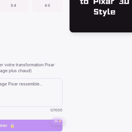
5:4
4:5
 votre transformation Pixar
irage plus chaud)
0
/
1000
25
⚡
rmer
🔒