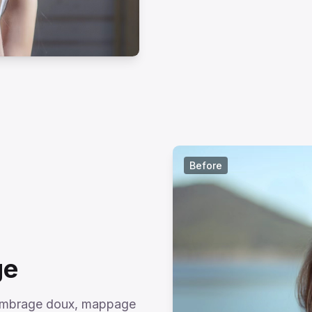
Before
ge
ombrage doux, mappage