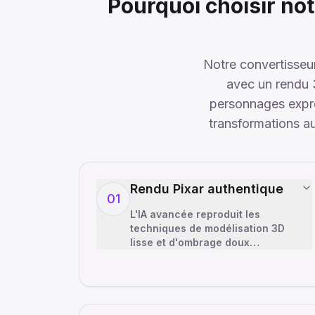
Pourquoi choisir not
Notre convertisseur
avec un rendu 3
personnages expre
transformations a
Rendu Pixar authentique
01
L'IA avancée reproduit les
techniques de modélisation 3D
lisse et d'ombrage doux
caractéristiques de Pixar. Notre
convertisseur de style 3D Pixar
analyse l'esth
…