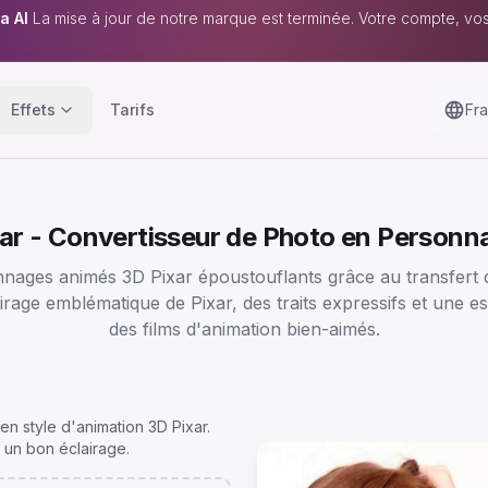
a AI
La mise à jour de notre marque est terminée. Votre compte, vo
Effets
Tarifs
Fra
xar - Convertisseur de Photo en Personn
ges animés 3D Pixar époustouflants grâce au transfert de
lairage emblématique de Pixar, des traits expressifs et une 
des films d'animation bien-aimés.
en style d'animation 3D Pixar.
 un bon éclairage.