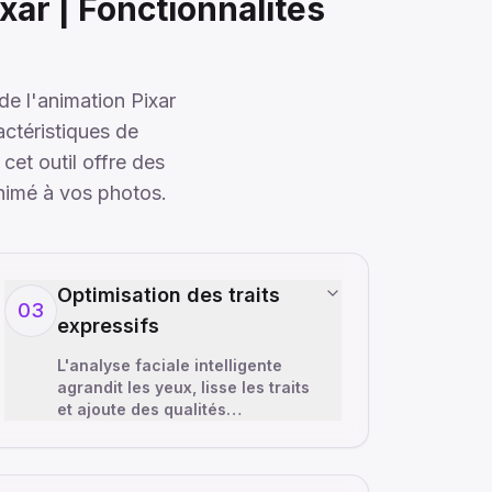
xar | Fonctionnalités
de l'animation Pixar
actéristiques de
et outil offre des
nimé à vos photos.
Optimisation des traits
03
expressifs
L'analyse faciale intelligente
agrandit les yeux, lisse les traits
et ajoute des qualités
expressives typiques des
personnages Pixar. Le
convertisseur maintient
…