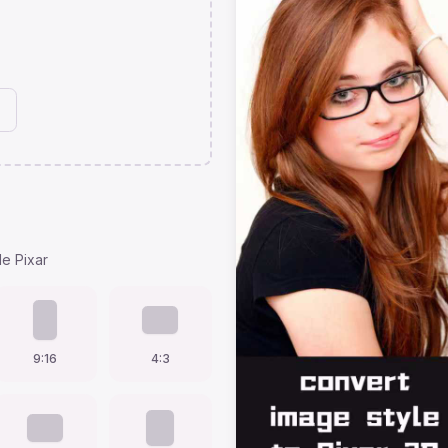
le Pixar
9:16
4:3