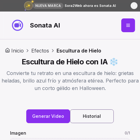
✨
Sora2Web ahora es Sonata AI
NUEVA MARCA
Sonata AI
Inicio
Efectos
Escultura de Hielo
Escultura de Hielo con IA ❄️
Convierte tu retrato en una escultura de hielo: grietas
heladas, brillo azul frío y atmósfera etérea. Perfecto para
un corto gélido en Halloween.
Generar Video
Historial
Imagen
0
/1