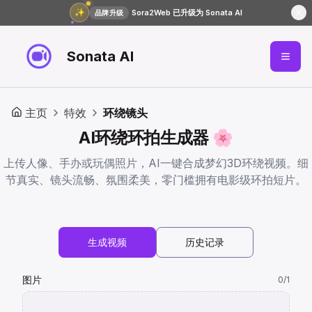
✨
Sora2Web 已升级为 Sonata AI
品牌升级
Sonata AI
主页
特效
环绕镜头
AI环绕环拍生成器 🌸
上传人像、手办或玩偶照片，AI一键合成梦幻3D环绕视频。细
节真实、镜头流畅、氛围柔美，零门槛拥有电影级环拍短片。
生成视频
历史记录
图片
0
/1