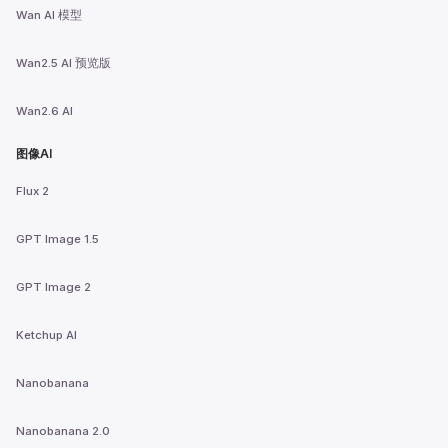
Wan AI 模型
Wan2.5 AI 预览版
Wan2.6 AI
图像AI
Flux 2
GPT Image 1.5
GPT Image 2
Ketchup AI
Nanobanana
Nanobanana 2.0