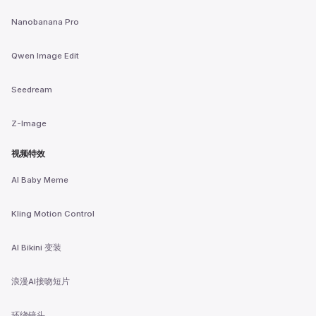
Nanobanana Pro
Qwen Image Edit
Seedream
Z-Image
视频特效
AI Baby Meme
Kling Motion Control
AI Bikini 变装
浪漫AI接吻短片
环绕镜头