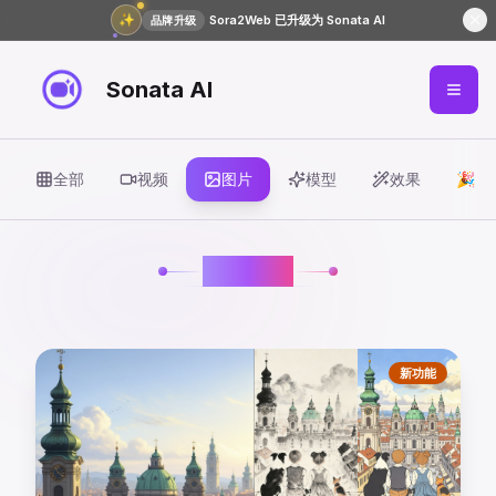
✨
Sora2Web 已升级为 Sonata AI
品牌升级
Sonata AI
全部
视频
图片
模型
效果
🎉 
图片模型
新功能