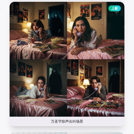
上新
万圣节惊声尖叫场景