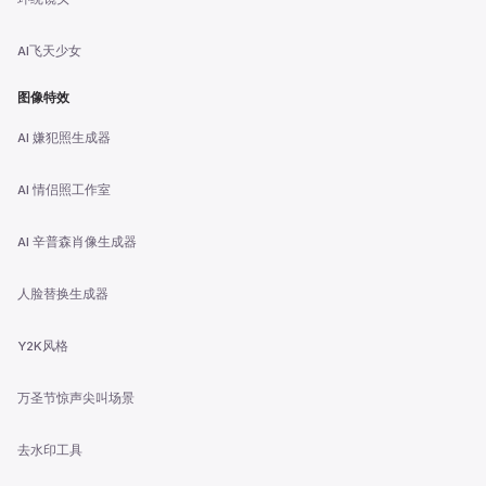
AI飞天少女
图像特效
AI 嫌犯照生成器
AI 情侣照工作室
AI 辛普森肖像生成器
人脸替换生成器
Y2K风格
万圣节惊声尖叫场景
去水印工具