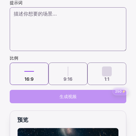
提示词
比例
16:9
9:16
1:1
250
⚡
生成视频
预览