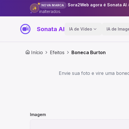
Sora2Web agora é Sonata AI
NOVA MARCA
✨
inalterados.
Sonata AI
IA de Vídeo
IA de Ima
Início
Efeitos
Boneca Burton
Envie sua foto e vire uma bonec
Imagem