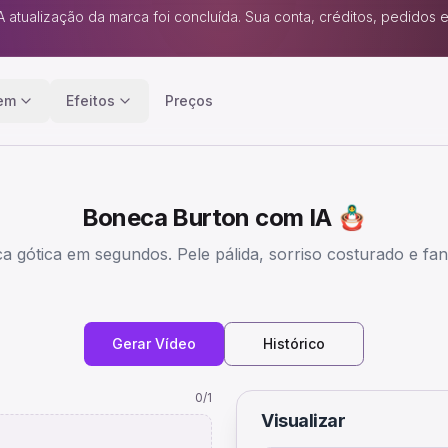
A atualização da marca foi concluída. Sua conta, créditos, pedidos
gem
Efeitos
Preços
Boneca Burton com IA 🪆
a gótica em segundos. Pele pálida, sorriso costurado e fa
Gerar Vídeo
Histórico
0
/1
Visualizar