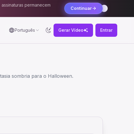
 e assinaturas permanecem
Continuar
Português
Gerar Vídeo
Entrar
ntasia sombria para o Halloween.