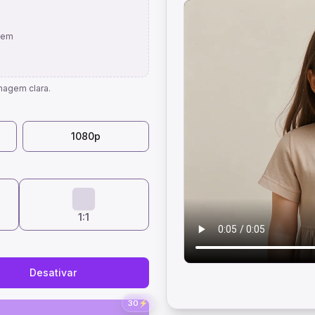
agem
magem clara.
1080p
1:1
Desativar
30
⚡