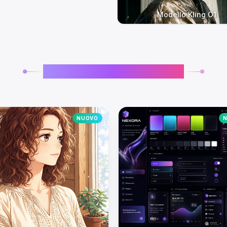
Modello Kling O1
MODELLI IMMAGINE IA
NUOVO