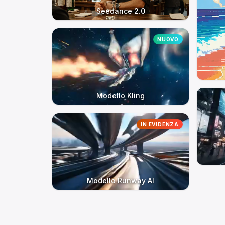
Seedance 2.0
NUOVO
Modello Kling
IN EVIDENZA
Modello Runway AI