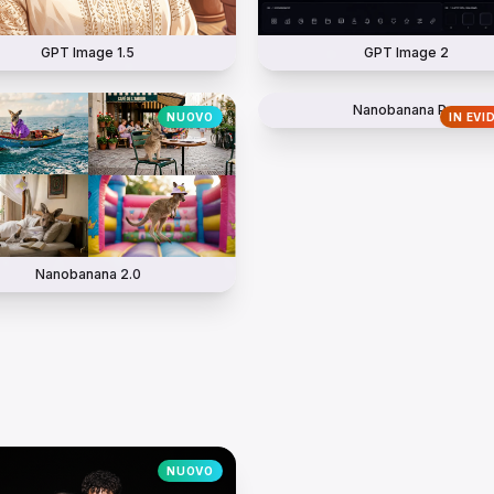
GPT Image 1.5
GPT Image 2
Nanobanana Pro
NUOVO
IN EV
Nanobanana 2.0
NUOVO