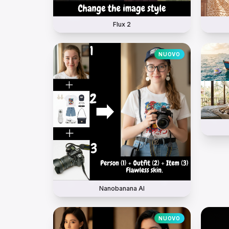
Flux 2
NUOVO
Nanobanana AI
NUOVO