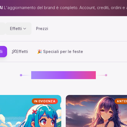
AI
L'aggiornamento del brand è completo. Account, crediti, ordini e 
Effetti
Prezzi
li
Effetti
🎉 Speciali per le feste
MODELLI VIDEO IA
IN EVIDENZA
ANTE