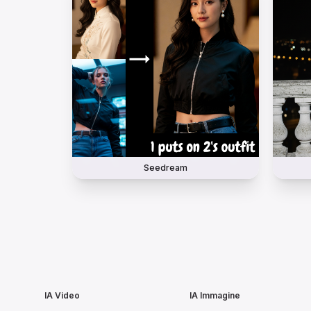
Seedream
IA Video
IA Immagine