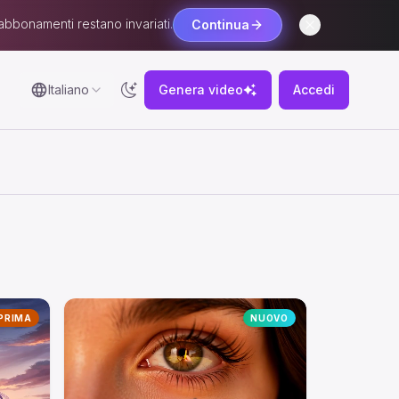
abbonamenti restano invariati.
Continua
Italiano
Genera video
Accedi
PRIMA
NUOVO