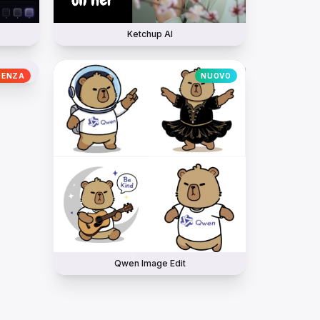
Ketchup AI
IDENZA
NUOVO
Qwen Image Edit