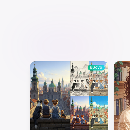
NUOVO