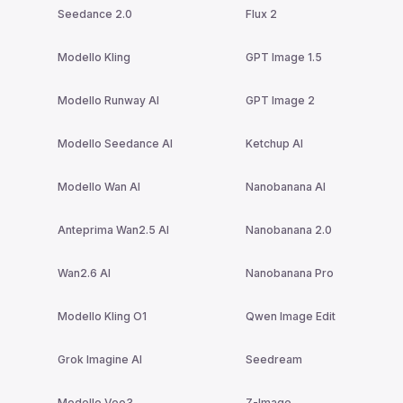
Seedance 2.0
Flux 2
Modello Kling
GPT Image 1.5
Modello Runway AI
GPT Image 2
Modello Seedance AI
Ketchup AI
Modello Wan AI
Nanobanana AI
Anteprima Wan2.5 AI
Nanobanana 2.0
Wan2.6 AI
Nanobanana Pro
Modello Kling O1
Qwen Image Edit
Grok Imagine AI
Seedream
Modello Veo3
Z-Image