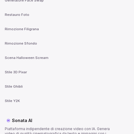
Generatore Face Swap
Restauro Foto
Rimozione Filigrana
Rimozione Sfondo
Scena Halloween Scream
Stile 3D Pixar
Stile Ghibli
Stile Y2K
Sonata AI
Piattaforma indipendente di creazione video con IA. Genera
video di qualità cinematografica da testo e immagini con i