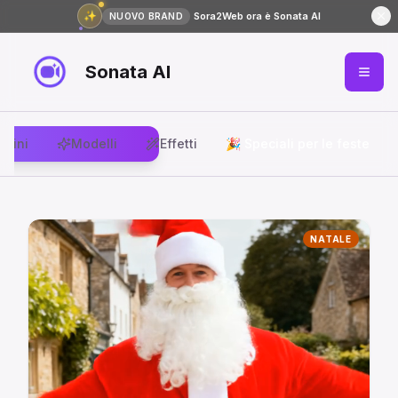
✨
Sora2Web ora è Sonata AI
NUOVO BRAND
Sonata AI
agini
Modelli
Effetti
🎉 Speciali per le feste
NATALE