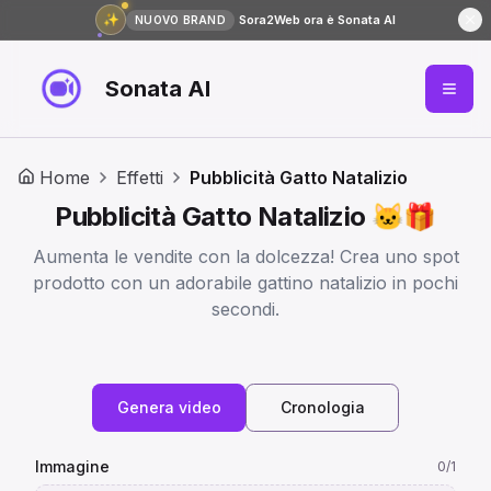
✨
Sora2Web ora è Sonata AI
NUOVO BRAND
Sonata AI
Home
Effetti
Pubblicità Gatto Natalizio
Pubblicità Gatto Natalizio 🐱🎁
Aumenta le vendite con la dolcezza! Crea uno spot
prodotto con un adorabile gattino natalizio in pochi
secondi.
Genera video
Cronologia
Immagine
0
/1