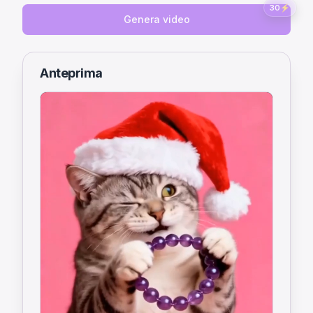
30
⚡
Genera video
Anteprima