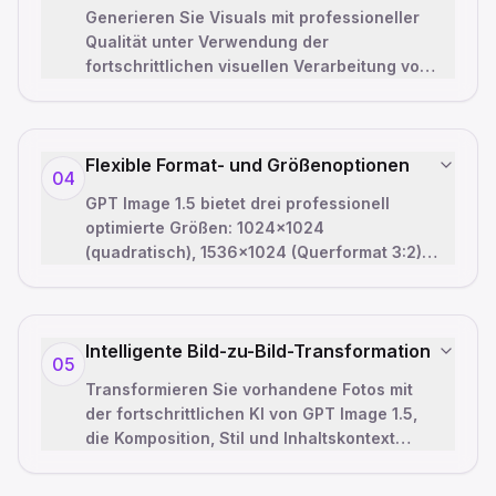
Generieren Sie Visuals mit professioneller
Qualität unter Verwendung der
fortschrittlichen visuellen Verarbeitung von
GPT Image 1.5. Unterstützt mehrere
hochauf
…
Flexible Format- und Größenoptionen
04
GPT Image 1.5 bietet drei professionell
optimierte Größen: 1024x1024
(quadratisch), 1536x1024 (Querformat 3:2)
und 1024x1536 (Hochformat 2:3). Jedes
Format ist
…
Intelligente Bild-zu-Bild-Transformation
05
Transformieren Sie vorhandene Fotos mit
der fortschrittlichen KI von GPT Image 1.5,
die Komposition, Stil und Inhaltskontext
versteht. Geben Sie detaillierte Ei
…