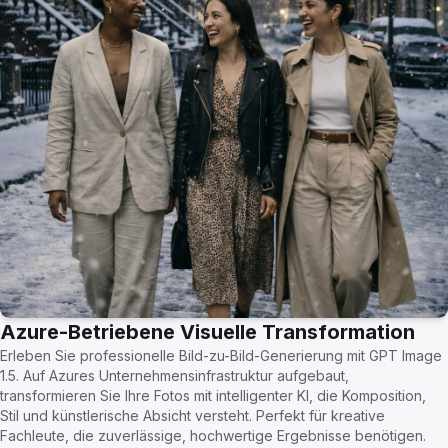
Azure-Betriebene Visuelle Transformation
Erleben Sie professionelle Bild-zu-Bild-Generierung mit GPT Image
1.5. Auf Azures Unternehmensinfrastruktur aufgebaut,
transformieren Sie Ihre Fotos mit intelligenter KI, die Komposition,
Stil und künstlerische Absicht versteht. Perfekt für kreative
Fachleute, die zuverlässige, hochwertige Ergebnisse benötigen.