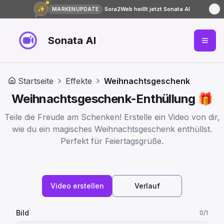
✨
Sora2Web heißt jetzt Sonata AI
MARKENUPDATE
Sonata AI
Startseite
Effekte
Weihnachtsgeschenk
Weihnachtsgeschenk-Enthüllung 🎁
Teile die Freude am Schenken! Erstelle ein Video von dir,
wie du ein magisches Weihnachtsgeschenk enthüllst.
Perfekt für Feiertagsgrüße.
Video erstellen
Verlauf
Bild
0
/1