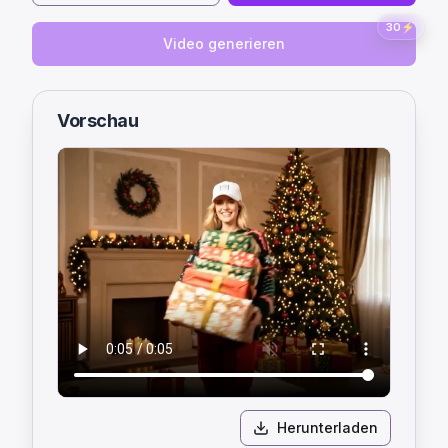
30
⚡
Video generieren
Vorschau
Herunterladen