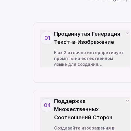
Продвинутая Генерация
01
Текст-в-Изображение
Flux 2 отлично интерпретирует
промпты на естественном
языке для создания
высокодетализированных
изображений. AI модель Flux 2
понимает контекст,
художественные
…
Поддержка
04
Множественных
Соотношений Сторон
Создавайте изображения в