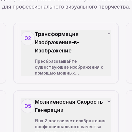
для профессионального визуального творчества.
Трансформация
02
Изображение-в-
Изображение
Преобразовывайте
существующие изображения с
помощью мощных
возможностей трансформации
изображений Flux 2. Загрузите
референсное фото и
направляйте Flux 2 с помо
…
Молниеносная Скорость
05
Генерации
Flux 2 доставляет изображения
профессионального качества