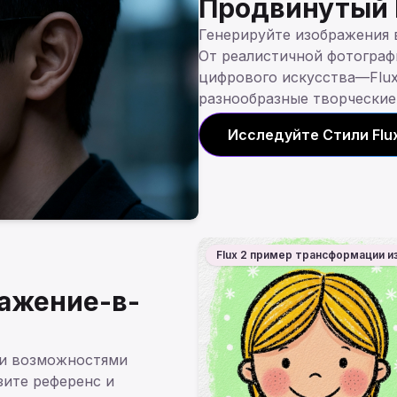
Продвинутый 
Генерируйте изображения в
От реалистичной фотограф
цифрового искусства—Flux
разнообразные творческие
Исследуйте Стили Flux
Flux 2 пример трансформации 
ажение-в-
ми возможностями
зите референс и