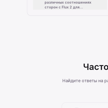
различных соотношениях
сторон с Flux 2 для
удовлетворения ваших
конкретных потребностей.
Выбирайте из квадратного
формата 1:1 для посто
…
Часто
Найдите ответы на р