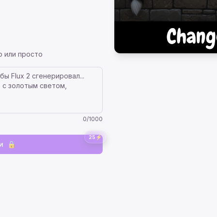
о или просто
0
/
1000
25
⚡
и
🔒