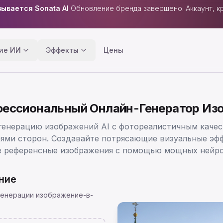
ывается Sonata AI
Обновление бренда завершено. Аккаунт, кр
ие ИИ
Эффекты
Цены
офессиональный Онлайн-Генератор Из
 генерацию изображений AI с фотореалистичным кач
ями сторон. Создавайте потрясающие визуальные эфф
 референсные изображения с помощью мощных нейрон
ние
генерации изображение-в-