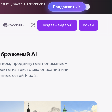
едиты, заказы и подписки
Продолжить
Русский
Создать видео
Войти
ображений AI
еством, продвинутым пониманием
екты из текстовых описаний или
ных сетей Flux 2.