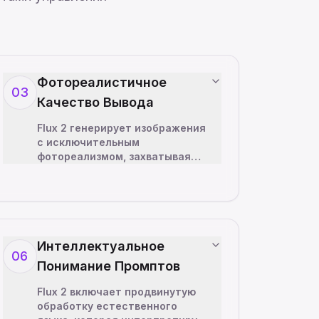
Фотореалистичное
03
Качество Вывода
Flux 2 генерирует изображения
с исключительным
фотореализмом, захватывая
мелкие детали, естественное
освещение, точные текстуры и
реалистичные тени. Нейронная
а
…
Интеллектуальное
06
Понимание Промптов
Flux 2 включает продвинутую
обработку естественного