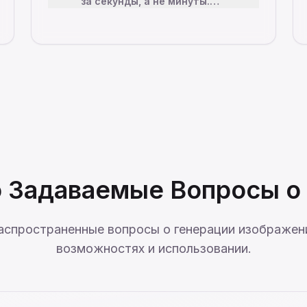
за секунды, а не минуты.
Оптимизированный конвейер
обработки Flux 2 использует
эффективные нейронные се
…
 Задаваемые Вопросы о 
аспространенные вопросы о генерации изображений 
возможностях и использовании.