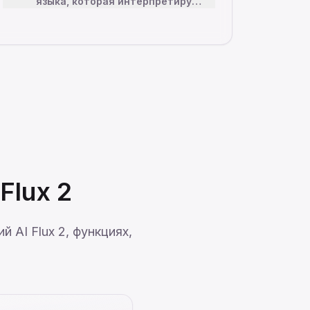
языка, которая интерпретирует
сложные, нюансированные
промпты с исключительной
точностью. Модель Flux 2
пони
…
Flux 2
AI Flux 2, функциях,