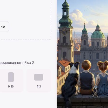
ние
ерированного Flux 2
9:16
4:3