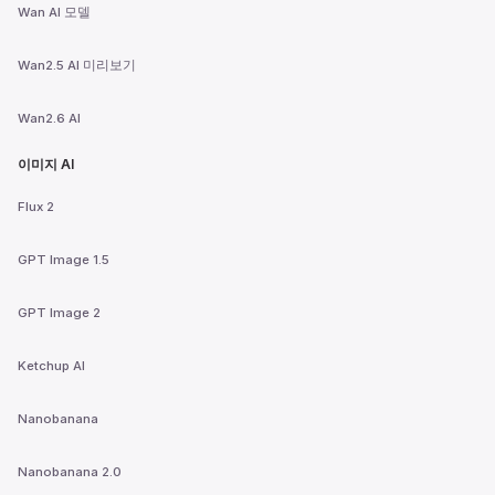
Wan AI 모델
Wan2.5 AI 미리보기
Wan2.6 AI
이미지 AI
Flux 2
GPT Image 1.5
GPT Image 2
Ketchup AI
Nanobanana
Nanobanana 2.0