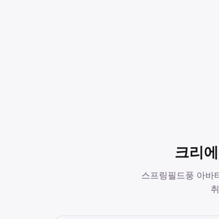
크리에이
스프링필드풍 아바타
취