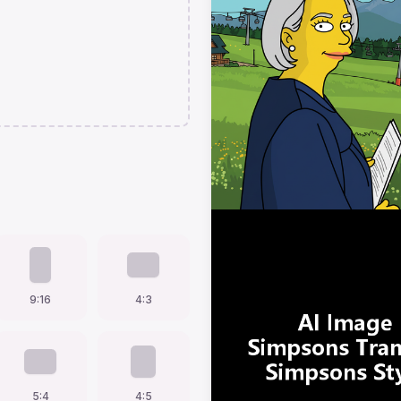
9:16
4:3
5:4
4:5